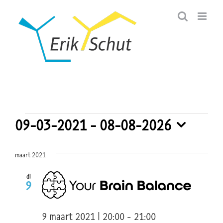
Ga
naar
inhoud
09-03-2021
 - 
08-08-2026
Presentaties
Selecteer
een
maart 2021
datum.
di
9
9 maart 2021 | 20:00
-
21:00