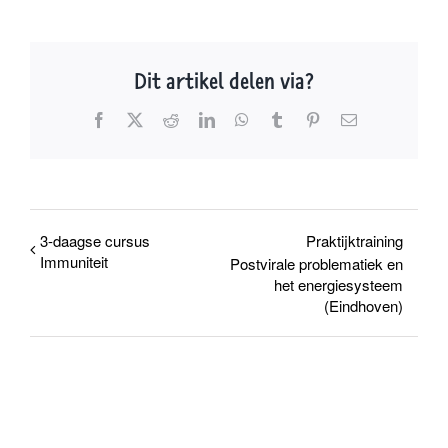
Dit artikel delen via?
Facebook
X
Reddit
LinkedIn
WhatsApp
Tumblr
Pinterest
E-
mail
3-daagse cursus
Praktijktraining
Immuniteit
Postvirale problematiek en
het energiesysteem
(Eindhoven)