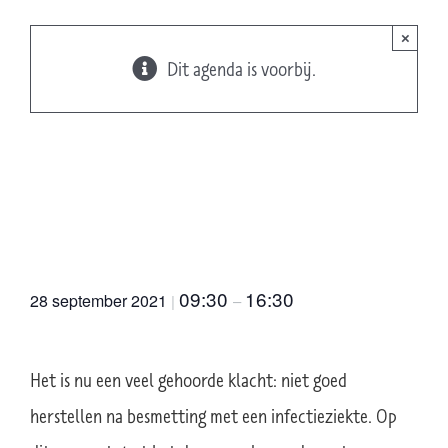
×
Dit agenda is voorbij.
Praktijktraining
Postvirale problematiek
en het energiesysteem
(Amersfoort)
09:30
16:30
28 september 2021
|
–
Het is nu een veel gehoorde klacht: niet goed
herstellen na besmetting met een infectieziekte. Op